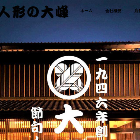
「さ
コ
ホーム
会社概要
店
わた
り人
ン
形・
人形
テ
の大
峰｜
ひな
ン
人
形・
ツ
五月
人形
に
専門
店」
ス
キ