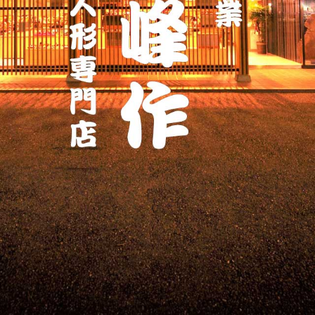
ッ
プ
す
る