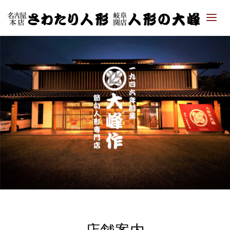
「さ
わた
り人
形・
人形
の大
峰｜
ひな
人
形・
五月
人形
専門
店」