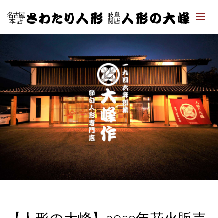
「さ
わた
り人
形・
人形
の大
峰｜
ひな
人
形・
五月
人形
専門
店」