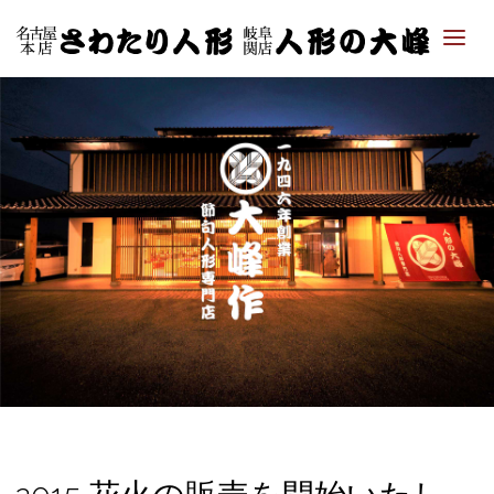
「さ
わた
り人
形・
人形
の大
峰｜
ひな
人
形・
五月
人形
専門
店」