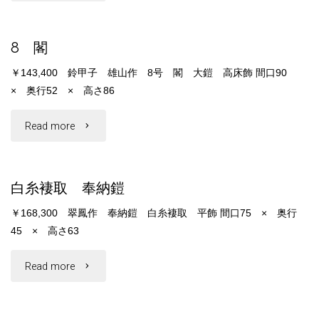
6"
8 閣
￥143,400 鈴甲子 雄山作 8号 閣 大鎧 高床飾 間口90
× 奥行52 × 高さ86
"8
Read more
閣"
白糸褄取 奉納鎧
￥168,300 翠鳳作 奉納鎧 白糸褄取 平飾 間口75 × 奥行
45 × 高さ63
"白
Read more
糸