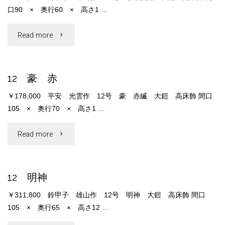
口90 × 奥行60 × 高さ1 …
鎧"
"10
Read more
小
12 豪 赤
桜
￥178,000 平安 光雲作 12号 豪 赤縅 大鎧 高床飾 間口
皮
105 × 奥行70 × 高さ1 …
縅"
"12
Read more
豪
12 明神
赤"
￥311,800 鈴甲子 雄山作 12号 明神 大鎧 高床飾 間口
105 × 奥行65 × 高さ12 …