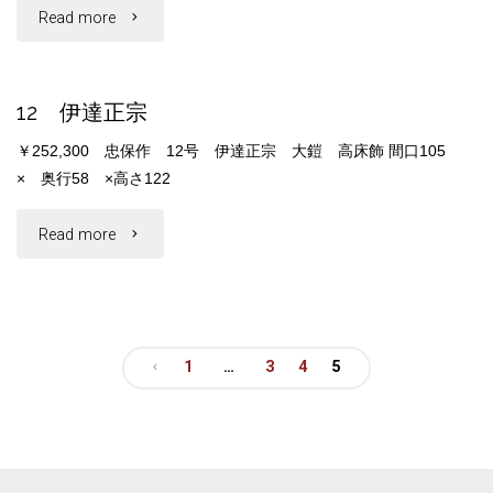
"12
Read more
明
12 伊達正宗
神"
￥252,300 忠保作 12号 伊達正宗 大鎧 高床飾 間口105
× 奥行58 ×高さ122
"12
Read more
伊
達
1
…
3
4
5
正
投
宗"
稿