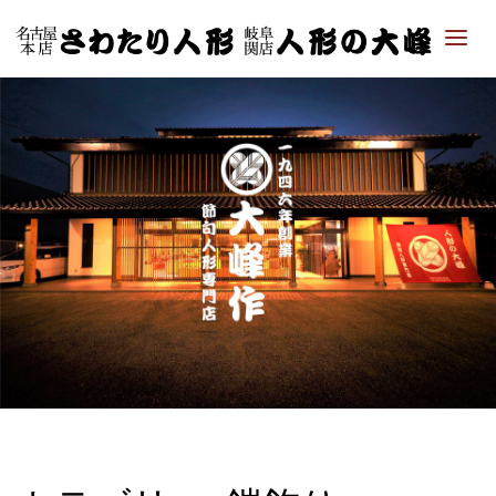
「さ
わた
り人
形・
人形
の大
峰｜
ひな
人
形・
五月
人形
専門
店」