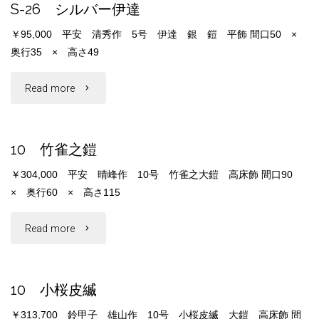
S-26 シルバー伊達
褄
￥95,000 平安 清秀作 5号 伊達 銀 鎧 平飾 間口50 ×
取
奥行35 × 高さ49
奉
"S-
Read more
納
26
鎧"
10 竹雀之鎧
シ
￥304,000 平安 晴峰作 10号 竹雀之大鎧 高床飾 間口90
ル
× 奥行60 × 高さ115
バ
"10
Read more
ー
竹
伊
10 小桜皮縅
雀
達"
￥313,700 鈴甲子 雄山作 10号 小桜皮縅 大鎧 高床飾 間
之