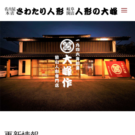
「さ
わた
り人
形・
人形
の大
峰｜
ひな
人
形・
五月
人形
専門
店」