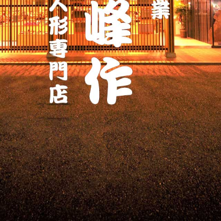
ッ
プ
す
る