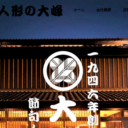
「さ
コ
ホーム
会社概要
店
わた
り人
ン
形・
人形
テ
の大
峰｜
ひな
ン
人
形・
ツ
五月
人形
に
専門
店」
ス
キ