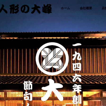
「さ
コ
ホーム
会社概要
店
わた
り人
ン
形・
人形
テ
の大
峰｜
ひな
ン
人
形・
ツ
五月
人形
に
専門
店」
ス
キ