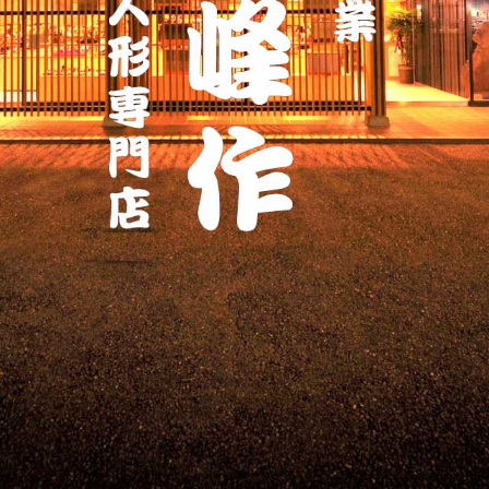
ッ
プ
す
る