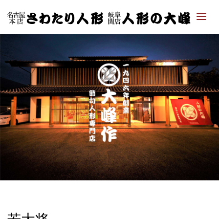
「さ
わた
り人
形・
人形
の大
峰｜
ひな
人
形・
五月
人形
専門
店」