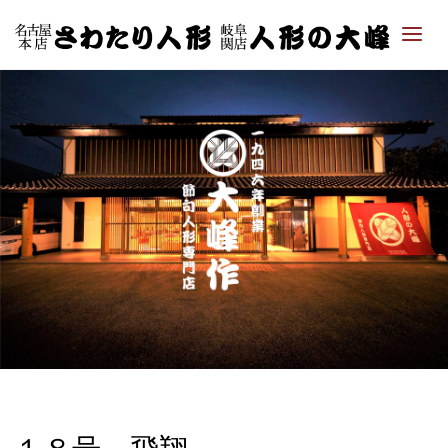
「さ
わた
り人
形・
人形
の大
峰｜
ひな
人
形・
五月
人形
専門
店」