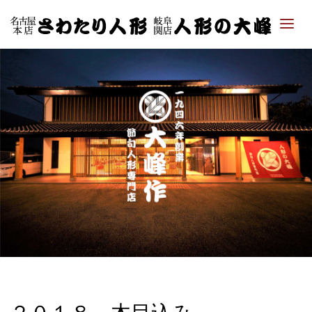
「さ
わた
り人
形・
人形
の大
峰｜
ひな
人
形・
五月
人形
専門
店」