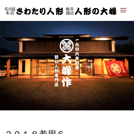
「さ
わた
り人
形・
人形
の大
峰｜
ひな
人
形・
五月
人形
専門
店」