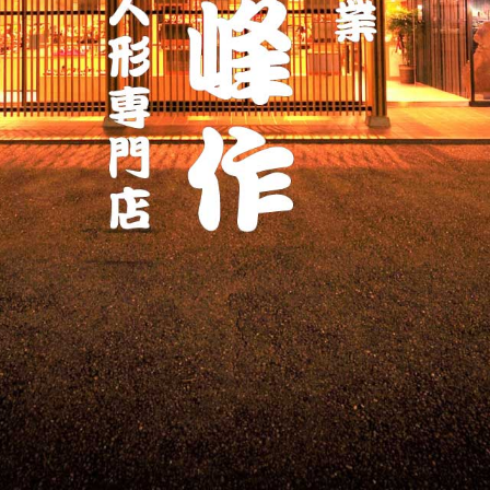
ッ
プ
す
る