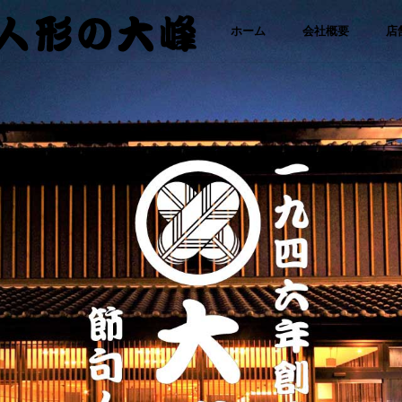
「さ
コ
ホーム
会社概要
店
わた
り人
ン
形・
人形
テ
の大
峰｜
ひな
ン
人
形・
ツ
五月
人形
に
専門
店」
ス
キ