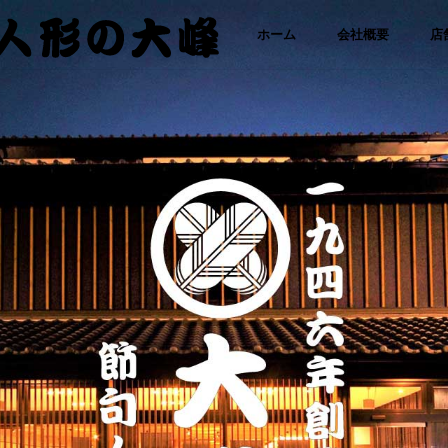
「さ
コ
ホーム
会社概要
店
わた
り人
ン
形・
人形
テ
の大
峰｜
ひな
ン
人
形・
ツ
五月
人形
に
専門
店」
ス
キ