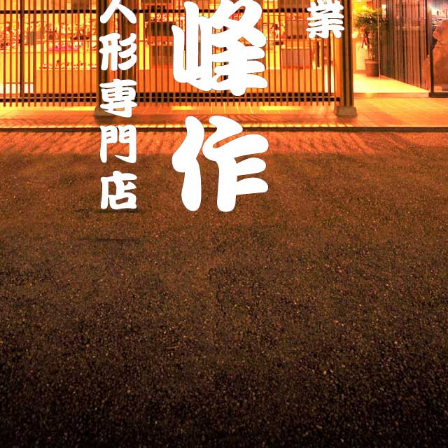
ッ
プ
す
る