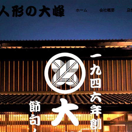
「さ
コ
ホーム
会社概要
店
わた
り人
ン
形・
人形
テ
の大
峰｜
ひな
ン
人
形・
ツ
五月
人形
に
専門
店」
ス
キ