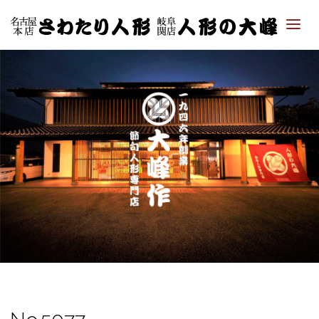
「さ
わた
り人
形・
人形
の大
峰｜
ひな
人
形・
五月
人形
専門
店」