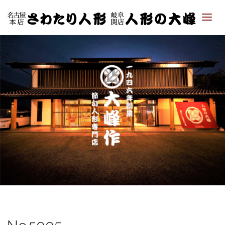
「さ
わた
り人
形・
人形
の大
峰｜
ひな
人
形・
五月
人形
専門
店」