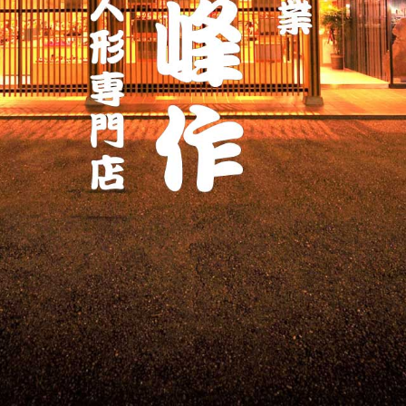
ッ
プ
す
る