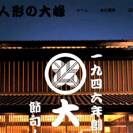
「さ
コ
ホーム
会社概要
店
わた
り人
ン
形・
人形
テ
の大
峰｜
ひな
ン
人
形・
ツ
五月
人形
に
専門
店」
ス
キ